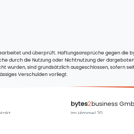
 bearbeitet und überprüft. Haftungsansprüche gegen die 
elche durch die Nutzung oder Nichtnutzung der dargebote
cht wurden, sind grundsätzlich ausgeschlossen, sofern s
ässiges Verschulden vorliegt.
bytes
2
business Gm
takt
Im Himmel 20
tenschutz
70569 Stuttgart
pressum
Deutschland / Germany