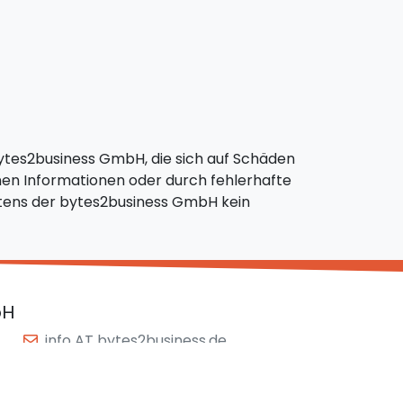
bytes2business GmbH, die sich auf Schäden
nen Informationen oder durch fehlerhafte
eitens der bytes2business GmbH kein
bH
info AT bytes2business.de
+49 (0)711 / 88 25 322
+49 (0)711 / 88 25 321