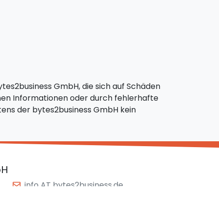
bytes2business GmbH, die sich auf Schäden
nen Informationen oder durch fehlerhafte
eitens der bytes2business GmbH kein
bH
info AT bytes2business.de
+49 (0)711 / 88 25 322
+49 (0)711 / 88 25 321