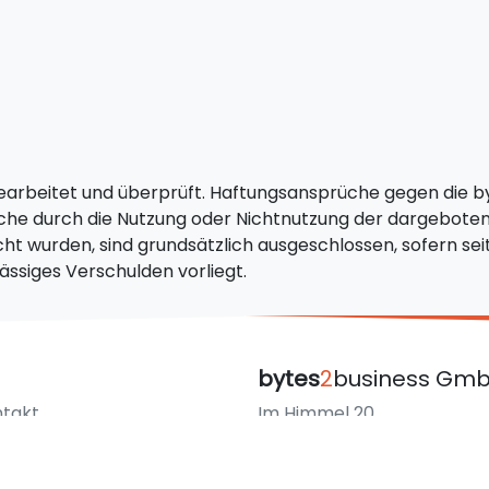
 bearbeitet und überprüft. Haftungsansprüche gegen die 
elche durch die Nutzung oder Nichtnutzung der dargebote
cht wurden, sind grundsätzlich ausgeschlossen, sofern s
ässiges Verschulden vorliegt.
bytes
2
business Gm
takt
Im Himmel 20
tenschutz
70569 Stuttgart
pressum
Deutschland / Germany