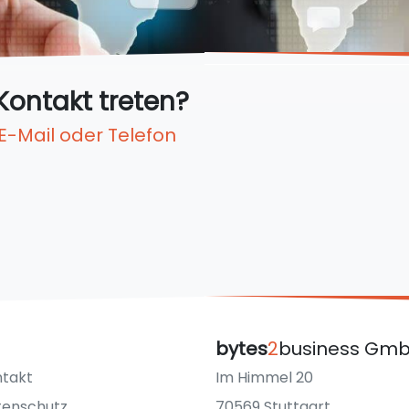
Kontakt treten?
 E-Mail oder Telefon
bytes
2
business Gm
takt
Im Himmel 20
tenschutz
70569 Stuttgart