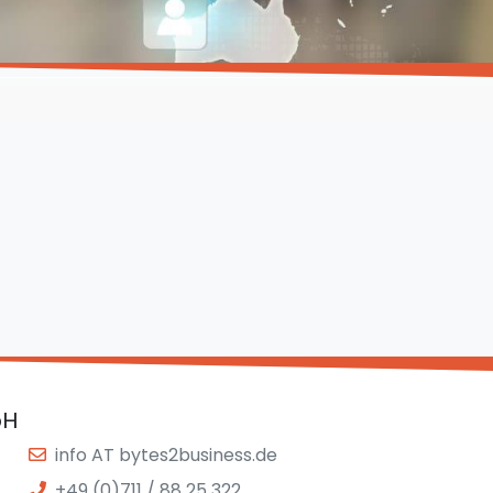
bH
info AT bytes2business.de
+49 (0)711 / 88 25 322