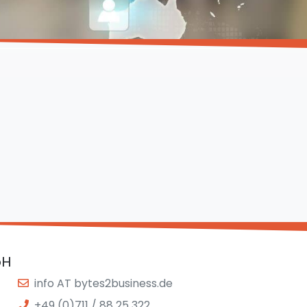
bH
info AT bytes2business.de
+49 (0)711 / 88 25 322