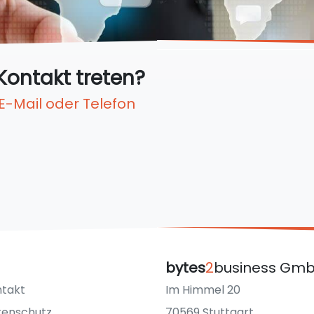
Kontakt treten?
 E-Mail oder Telefon
bytes
2
business Gm
takt
Im Himmel 20
tenschutz
70569 Stuttgart