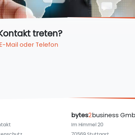
Kontakt treten?
 E-Mail oder Telefon
bytes
2
business Gm
takt
Im Himmel 20
tenschutz
70569 Stuttgart