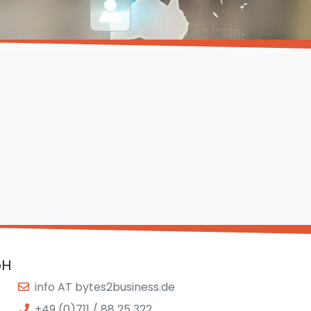
bH
info AT bytes2business.de
+49 (0)711 / 88 25 322